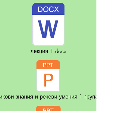
лекция 1.docx
икови знания и речеви умения 1 група.p