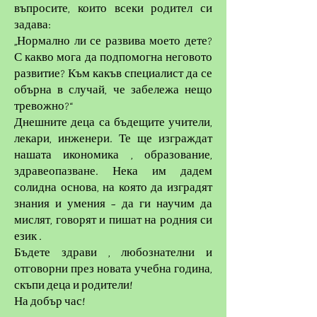
въпросите, които всеки родител си
задава:
„Нормално ли се развива моето дете?
С какво мога да подпомогна неговото
развитие? Към какъв специалист да се
обърна в случай, че забележа нещо
тревожно?“
Днешните деца са бъдещите учители,
лекари, инженери. Те ще изграждат
нашата икономика , образование,
здравеопазване. Нека им дадем
солидна основа, на която да изградят
знания и умения – да ги научим да
мислят, говорят и пишат на родния си
език .
Бъдете здрави , любознателни и
отговорни през новата учебна година,
скъпи деца и родители!
На добър час!