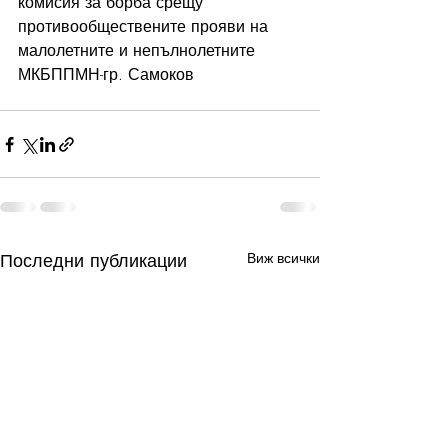
комисия за борба срещу 
противообществените прояви на 
малолетните и непълнолетните  
МКБППМН-гр. Самоков
Последни публикации
Виж всички