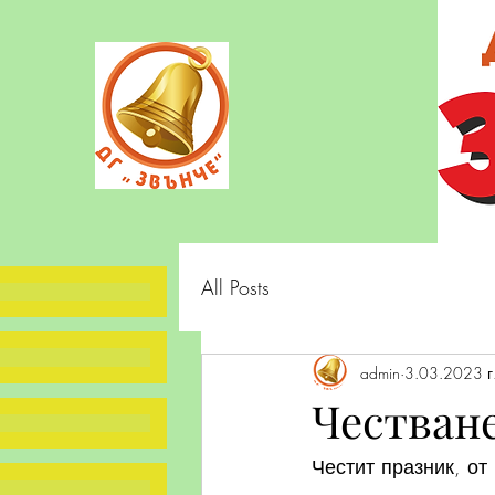
All Posts
admin
3.03.2023 г
Честване
Честит празник, о