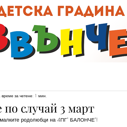
00:0
.
време за четене: 1 мин.
 по случай 3 март
т малките родолюбци на 4ПГ" БАЛОНЧЕ"!