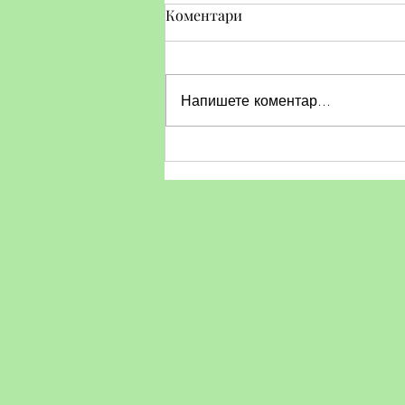
Коментари
Напишете коментар...
Тематичен ден по БДП