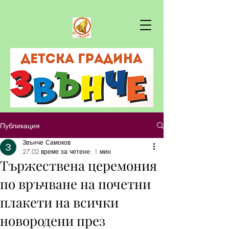
Публикация
Звънче Самоков
27.02
време за четене: 1 мин.
Тържествена церемония
по връчване на почетни
плакети на всички
новородени през