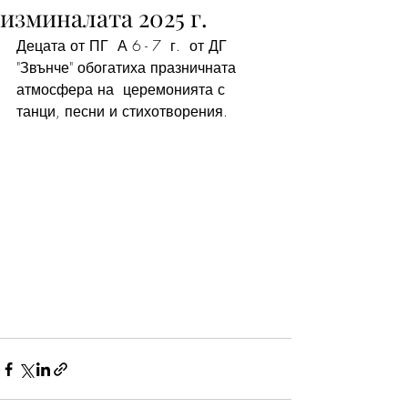
изминалата 2025 г.
Децата от ПГ  А 6 - 7  г.  от ДГ  
"Звънче" обогатиха празничната 
атмосфера на  церемонията с 
танци, песни и стихотворения.