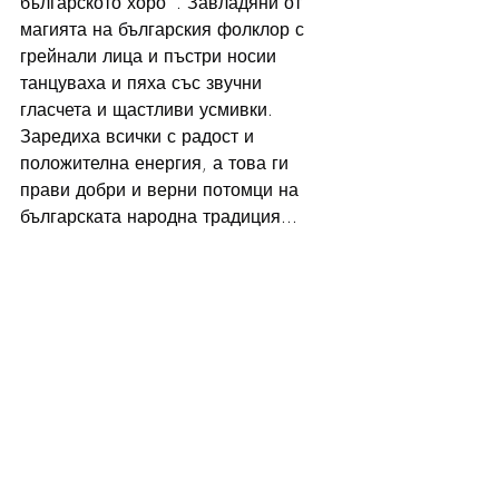
българското хоро ". Завладяни от 
магията на българския фолклор с 
грейнали лица и пъстри носии 
танцуваха и пяха със звучни 
гласчета и щастливи усмивки. 
Заредиха всички с радост и 
положителна енергия, а това ги 
прави добри и верни потомци на 
българската народна традиция...