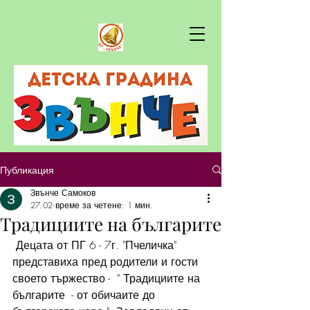
Публикация
Звънче Самоков
27.02
време за четене: 1 мин.
Традициите на българите
 Децата от ПГ 6 - 7г. "Пчеличка" 
представиха пред родители и гости 
своето тържество -  " Традициите на 
българите  - от обичаите до 