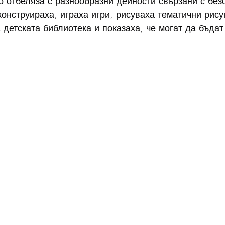
о отбеляза с разнообразни дейности свързани с без
онструираха, играха игри, рисуваха тематични рисун
а детската библиотека и показаха, че могат да бъда