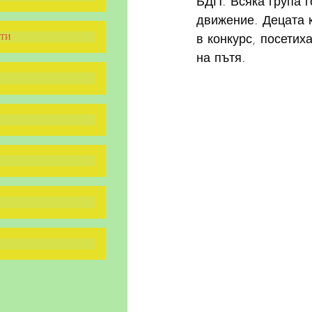
БДП. Всяка група г
движение. Децата к
в конкурс, посетих
ти
на пътя.