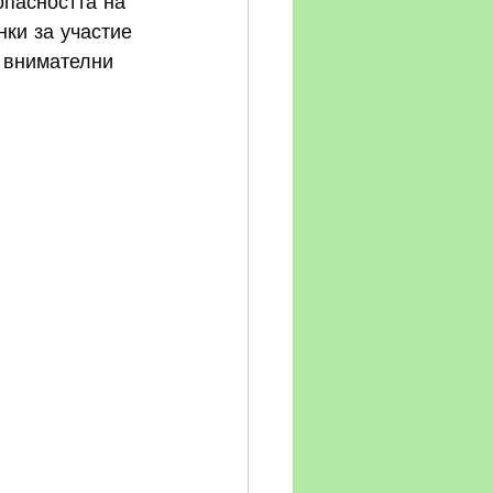
опасността на 
ки за участие 
т внимателни 