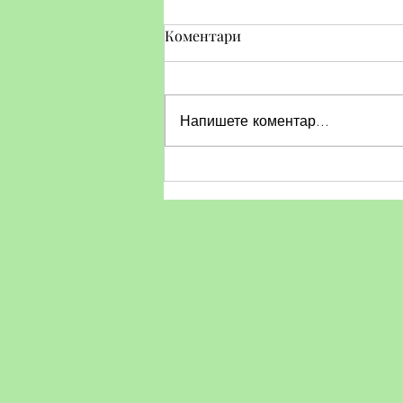
Коментари
Напишете коментар...
Общински спортен празник
"Бързи, смели, ловки"