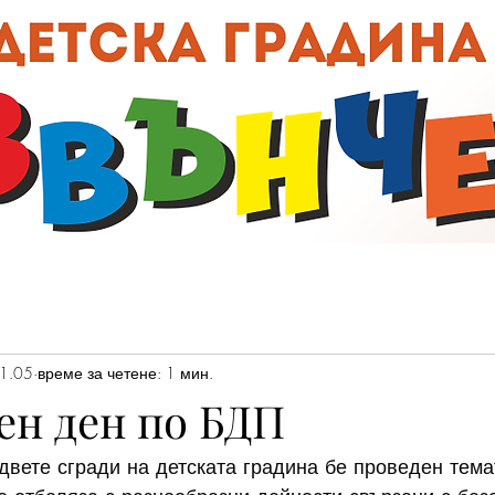
00:0
1.05
време за четене: 1 мин.
ен ден по БДП
двете сгради на детската градина бе проведен тема