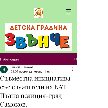
Публикация
Звънче Самоков
28.01
време за четене: 1 мин.
Съвместна инициатива
със служители на КАТ
Пътна полиция-град
Самоков.