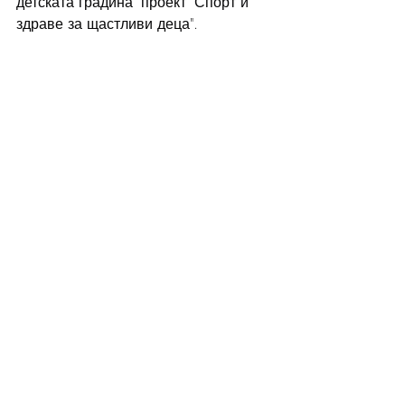
детската градина" проект "Спорт и 
здраве за щастливи деца".