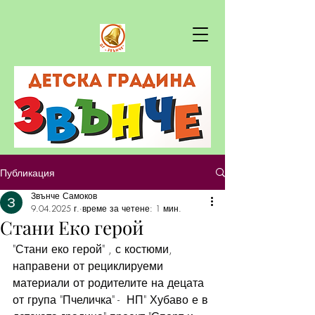
Публикация
Звънче Самоков
9.04.2025 г.
време за четене: 1 мин.
Стани Еко герой
"Стани еко герой" , с костюми, 
направени от рециклируеми 
материали от родителите на децата 
от група "Пчеличка" -  НП" Хубаво е в 