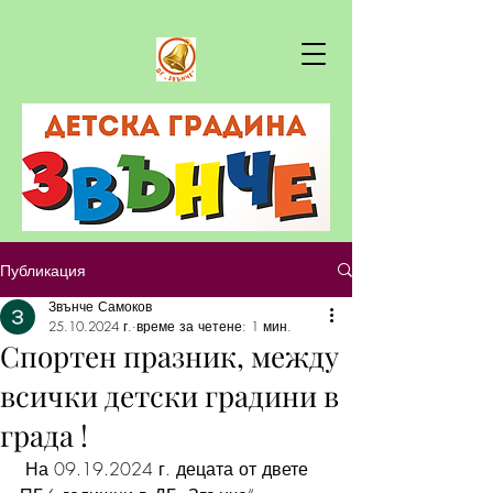
Публикация
Звънче Самоков
25.10.2024 г.
време за четене: 1 мин.
Спортен празник, между
всички детски градини в
града !
 На 09.19.2024 г. децата от двете 