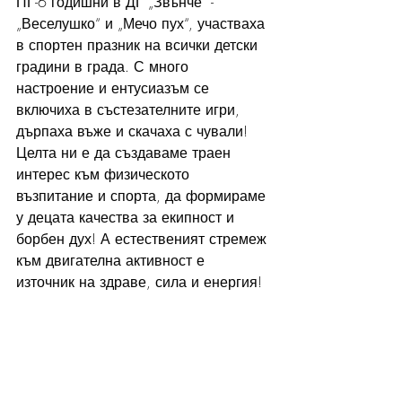
ПГ-6 годишни в ДГ „Звънче“ - 
„Веселушко“ и „Мечо пух“, участваха 
в спортен празник на всички детски 
градини в града. С много 
настроение и ентусиазъм се 
включиха в състезателните игри, 
дърпаха въже и скачаха с чували! 
Целта ни е да създаваме траен 
интерес към физическото 
възпитание и спорта, да формираме 
у децата качества за екипност и 
борбен дух! А естественият стремеж 
към двигателна активност е 
източник на здраве, сила и енергия!