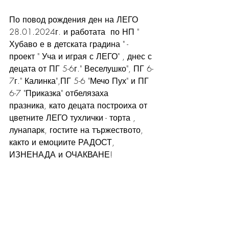
По повод рождения ден на ЛЕГО 
28.01.2024г. и работата  по НП " 
Хубаво е в детската градина " - 
проект " Уча и играя с ЛЕГО" , днес с 
децата от ПГ 5-6г." Веселушко", ПГ 6-
7г." Калинка",ПГ 5-6 "Мечо Пух" и ПГ 
6-7 "Приказка" отбелязаха 
празника, като децата построиха от 
цветните ЛЕГО тухлички - торта , 
лунапарк, гостите на тържеството, 
както и емоциите РАДОСТ, 
ИЗНЕНАДА и ОЧАКВАНЕ!