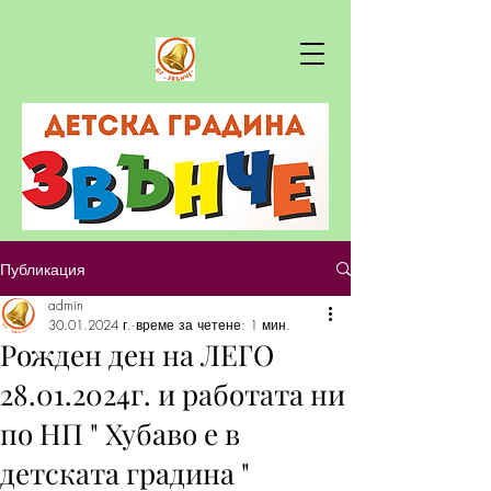
Публикация
admin
30.01.2024 г.
време за четене: 1 мин.
Рожден ден на ЛЕГО
28.01.2024г. и работата ни
по НП " Хубаво е в
детската градина "