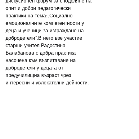
дискусионен форум за споделяне на 
опит и добри педагогически 
практики на тема:„Социално-
емоционалните компетентности у 
деца и ученици за изграждане на 
добродетели“.
В него взе участие 
старши учител Радостина 
Балабанова с добра практика 
насочена към възпитаване на 
добродетели у децата от 
предучилищна възраст чрез 
интересни и увлекателни дейности.