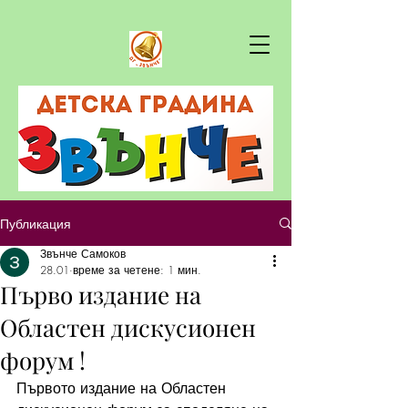
Публикация
Звънче Самоков
28.01
време за четене: 1 мин.
Първо издание на
Областен дискусионен
форум !
Първото издание на Областен 