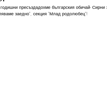
 годишни пресъздадохме българския обичай- Сирни з
пяваме заедно", секция "Млад родолюбец"!