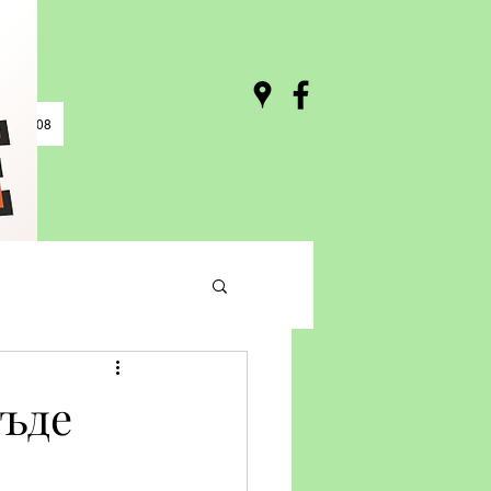
0 / 03:08
бъде