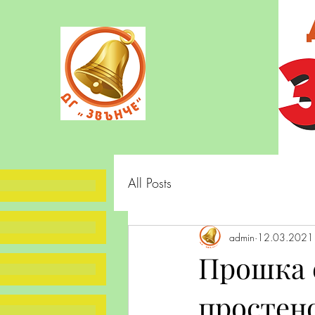
All Posts
admin
12.03.2021 
Прошка е
простено