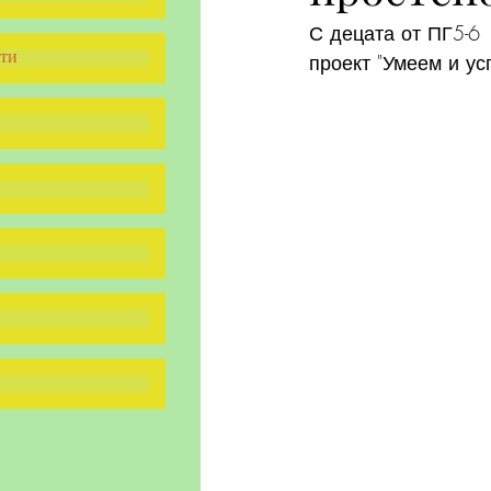
С децата от ПГ5-6 
ти
проект "Умеем и ус