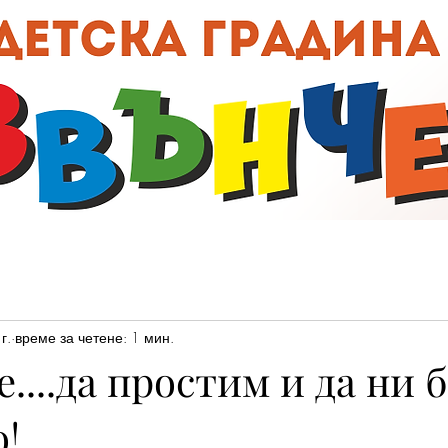
00:0
г.
време за четене: 1 мин.
....да простим и да ни 
!