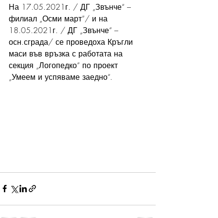
На 17.05.2021г. / ДГ „Звънче“ – 
филиал „Осми март“/ и на 
18.05.2021г. / ДГ „Звънче“ –
осн.сграда/ се проведоха Кръгли 
маси във връзка с работата на 
секция „Логопедко“ по проект 
„Умеем и успяваме заедно“.