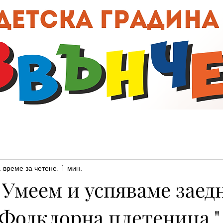
00:0
.
време за четене: 1 мин.
 Умеем и успяваме заедн
 Фолклорна плетеница "