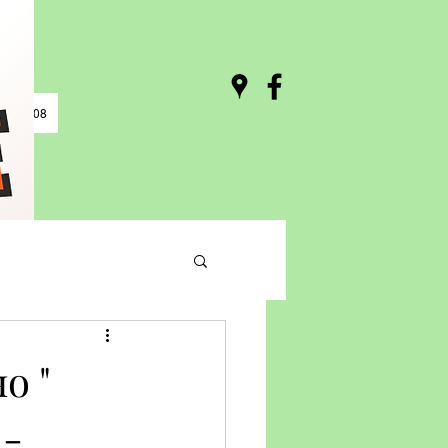
0 / 03:08
о "
 -