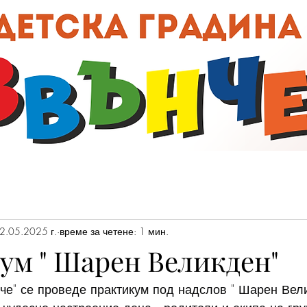
00:0
2.05.2025 г.
време за четене: 1 мин.
ум " Шарен Великден"
че" се проведе практикум под надслов " Шарен Вел