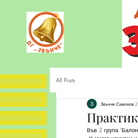
All Posts
Звънче Самоков
2
Практик
Във 2 група "Балон