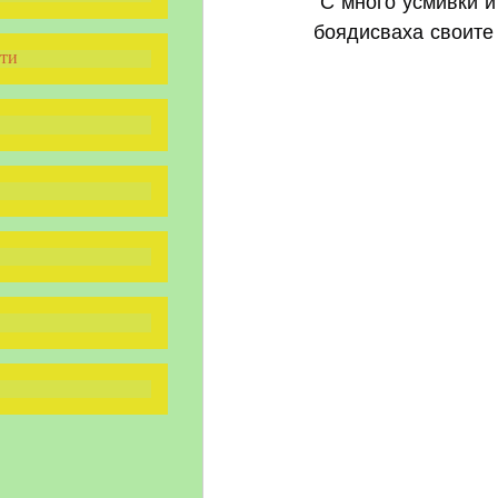
 С много усмивки и
боядисваха своите 
ти