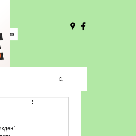
0 / 03:08
икден".