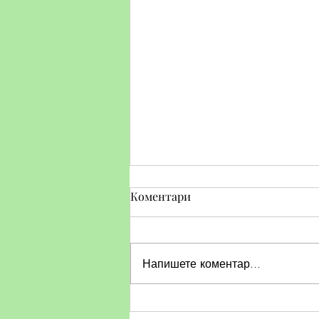
Коментари
Напишете коментар...
Тематичен ден по БДП