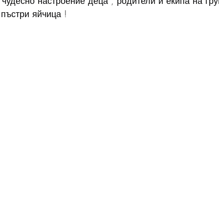
 чудесно настроение деца , родители и екипа на гру
пъстри яйчица !