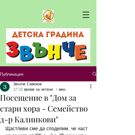
Публикация
Звънче Самоков
27.02
време за четене: 1 мин.
Посещение в "Дом за
стари хора - Семейство
д-р Калинкови"
Щастливи сме да споделим, че част 