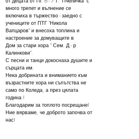
от децата от ПГ 6 - 7 г. "Пчеличка" с 
много трепет и вълнение се 
включиха в тържество - заедно с 
учениците от ПТГ "Никола 
Вапцаров" и внесоха топлина и 
настроение за домуващите в 
Дом за стари хора " Сем. Д - р 
Калинкови".
С песни и танци докоснаха душите и 
сърцата им.
Нека добрината и вниманието към 
възрастните хора ни съпътства не 
само по Коледа, а през цялата 
година !
Благодарим за топлото посрещане!
Ние вярваме, че доброто започва от 
нас!