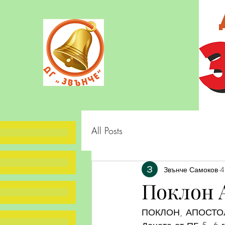
All Posts
Звънче Самоков
4
Поклон А
ПОКЛОН, АПОСТО