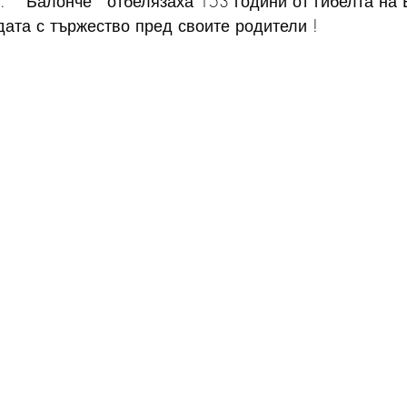
.  " Балонче " отбелязаха 153 години от гибелта на 
ата с тържество пред своите родители !