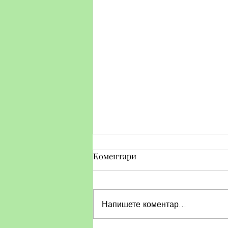
Коментари
Напишете коментар...
Тематичен ден по БДП