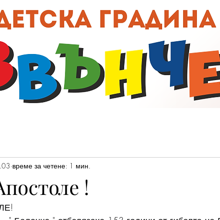
00:0
.03
време за четене: 1 мин.
постоле !
ЛЕ!