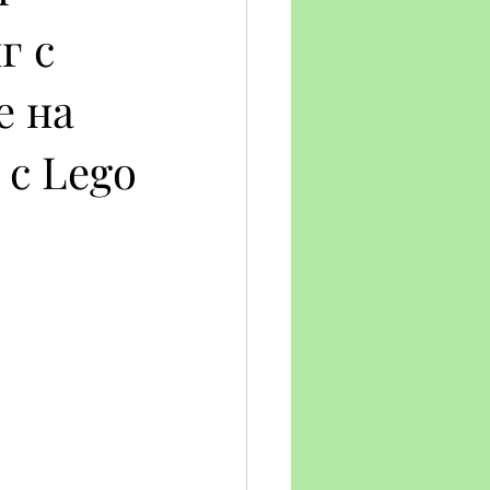
г с
е на
с Lego