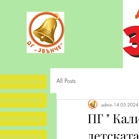
All Posts
admin
14.05.2024 
ПГ " Кал
детската