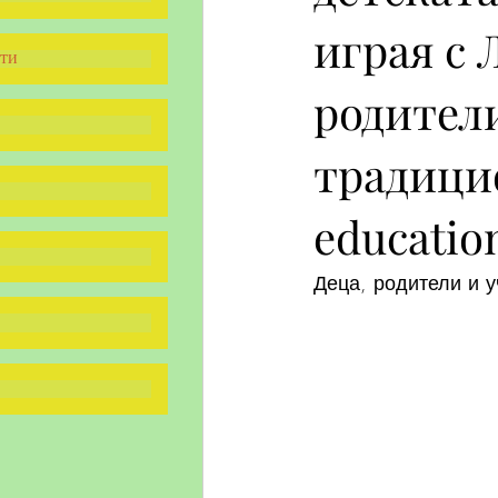
играя с 
ти
родители
традици
educatio
Деца, родители и 