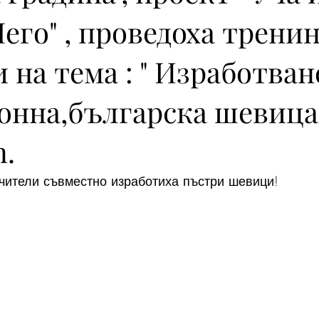
Лего" , проведоха тренин
 на тема : " Изработван
онна,българска шевица 
n.
учители съвместно изработиха пъстри шевици!