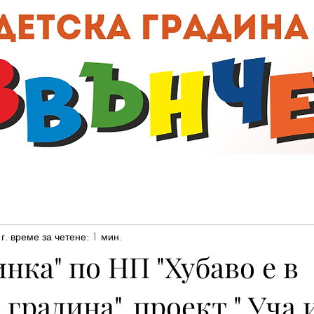
00:0
г.
време за четене: 1 мин.
инка" по НП "Хубаво е в
 градина", проект " Уча 