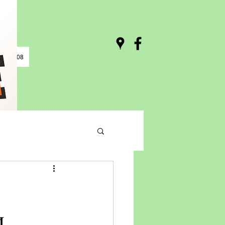
0 / 03:08
и