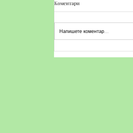
Коментари
Напишете коментар...
Тематичен ден по БДП