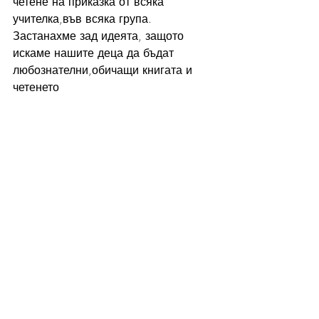
четене на приказка от всяка 
учителка,във всяка група.
Застанахме зад идеята, защото 
искаме нашите деца да бъдат 
любознателни,обичащи книгата и 
четенето