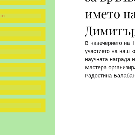
името на
ти
Димитър
В навечерието на 1
участието на наш к
научната награда н
Мастера организира
Радостина Балабан