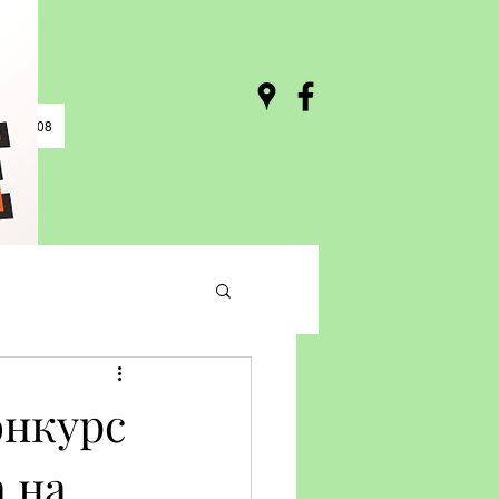
0 / 03:08
онкурс
а на