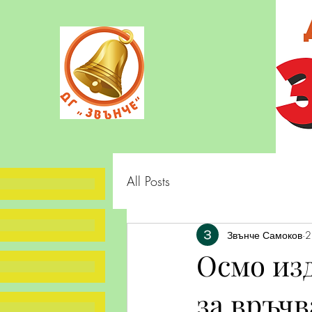
All Posts
Звънче Самоков
2
Осмо из
за връчв