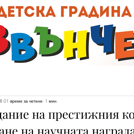
00:0
8.01
време за четене: 1 мин.
дание на престижния к
ане на научната наград