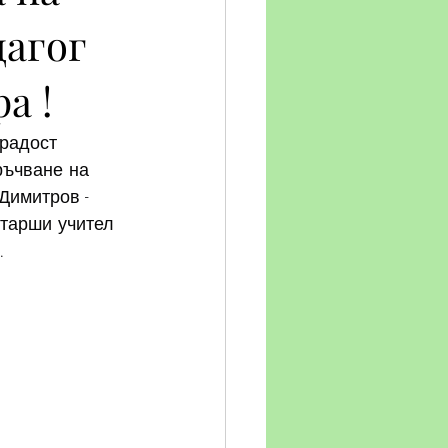
дагог
а !
радост 
ръчване на 
Димитров - 
старши учител 
.