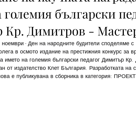
 големия български пе
 Кр. Димитров - Мастер
 ноември - Ден на народните будители споделяме с 
олега в осмото издание на престижния конкурс за в
а името на големия български педагог Димитър Кр. 
н от издателство Клет България. Разработката на 
ова е публикувана в сборника в категория: ПРОЕКТ