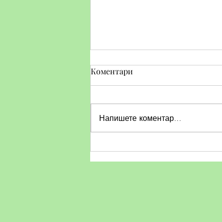
Коментари
Напишете коментар...
Тематичен ден по БДП