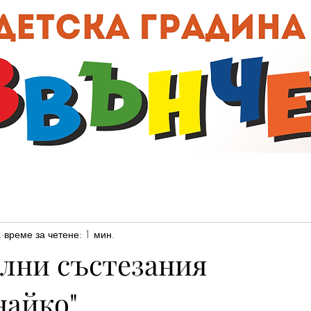
00:0
.
време за четене: 1 мин.
лни състезания
найко"