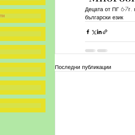
Децата от ПГ 6-7г.
ти
български език
Последни публикации