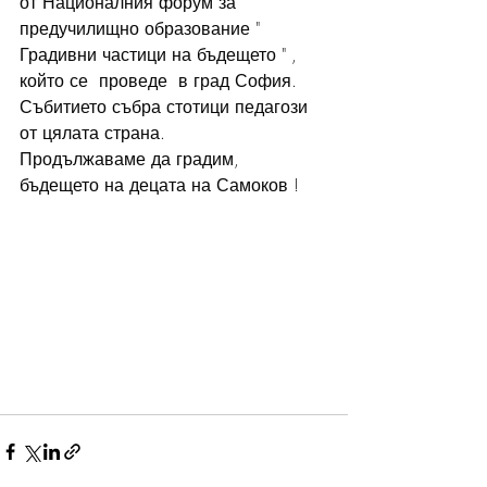
от Националния форум за 
предучилищно образование " 
Градивни частици на бъдещето " , 
който се  проведе  в град София. 
Събитието събра стотици педагози 
от цялата страна.
Продължаваме да градим, 
бъдещето на децата на Самоков !