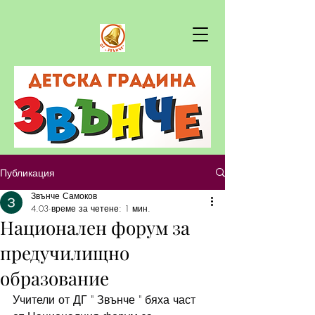
Публикация
Звънче Самоков
4.03
време за четене: 1 мин.
Национален форум за
предучилищно
образование
Учители от ДГ " Звънче " бяха част 