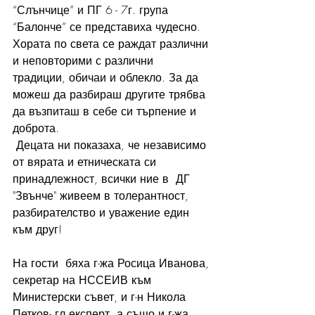
“Слънчице” и ПГ 6 - 7г. група 
“Балонче” се представиха чудесно. 
Хората по света се раждат различни 
и неповторими с различни 
традиции, обичаи и облекло. За да 
можеш да разбираш другите трябва 
да възпиташ в себе си търпение и 
доброта. 
 Децата ни показаха, че независимо 
от вярата и етническата си 
принадлежност, всички ние в  ДГ 
"Звънче" живеем в толерантност, 
разбирателство и уважение един 
към друг! 
На гости  бяха г-жа Росица Иванова, 
секретар на НССЕИВ към 
Министерски съвет, и г-н Никола 
Петков- гл.експерт, а също и г-жа 