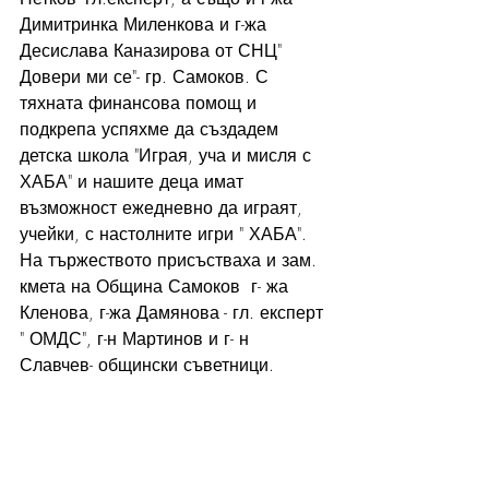
Димитринка Миленкова и г-жа 
Десислава Каназирова от СНЦ" 
Довери ми се"- гр. Самоков. С 
тяхната финансова помощ и 
подкрепа успяхме да създадем 
детска школа "Играя, уча и мисля с 
ХАБА" и нашите деца имат 
възможност ежедневно да играят, 
учейки, с настолните игри " ХАБА". 
На тържеството присъстваха и зам. 
кмета на Община Самоков  г- жа 
Кленова, г-жа Дамянова - гл. експерт 
" ОМДС", г-н Мартинов и г- н 
Славчев- общински съветници.