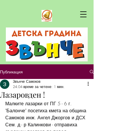
Публикация
Звънче Самоков
24.04
време за четене: 1 мин.
Лазаровден !
Малките лазарки от ПГ 5 - 6 г. 
"Балонче" посетиха кмета на община 
Самоков инж. Ангел Джоргов и ДСХ 
Сем. д - р Калинкови - отправиха 