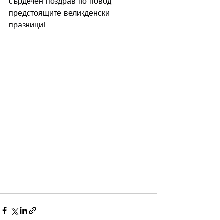
сърдечен поздрав по повод 
предстоящите великденски 
празници!