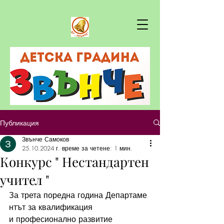
Публикация
Звънче Самоков
25.10.2024 г.
време за четене: 1 мин.
Конкурс " Нестандартен
учител "
За трета поредна година Департаме
нтът за квалификация 
и професионално развитие 