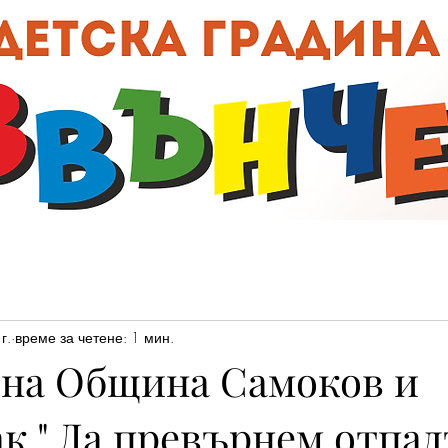
00:0
г.
време за четене: 1 мин.
 на Община Самоков и
к " Да превърнем отпад