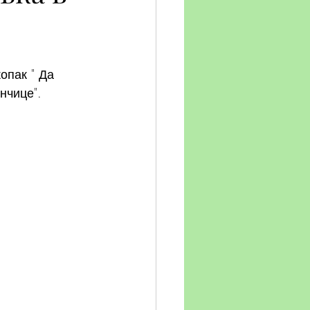
опак " Да 
нчице". 