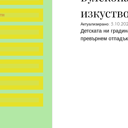
изкуство
ти
Актуализирано:
5.10.202
Детската ни градин
превърнем отпадъка