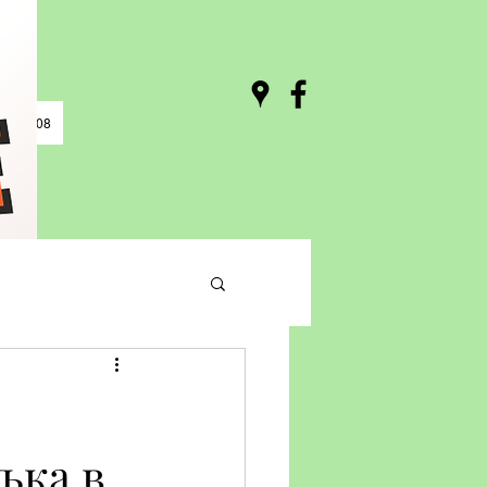
0 / 03:08
ъка в