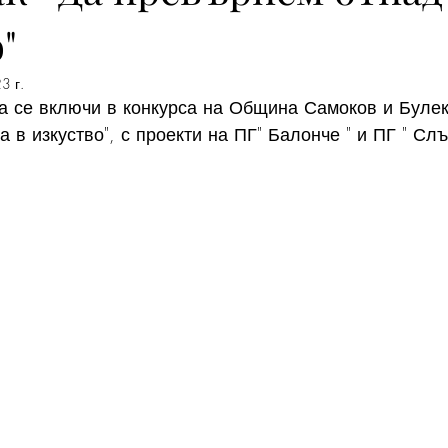
"
3 г.
а се включи в конкурса на Община Самоков и Булек
 в изкуство", с проекти на ПГ" Балонче " и ПГ " Слъ