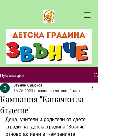
Публикация
Звънче Самоков
16.06.2025 г.
време за четене: 1 мин.
Кампания "Капачки за
бъдеще"
Деца, учители и родители от двете 
сгради на  детска градина "Звънче" - 
отново активни в  кампанията. 