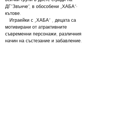
ДГ”Звънче”, в обособени „ХАБА“- 
кътове.
   Играейки с „ХАБА“ , децата са 
мотивирани от атрактивните 
съвременни персонажи, различния 
начин на състезание и забавление.