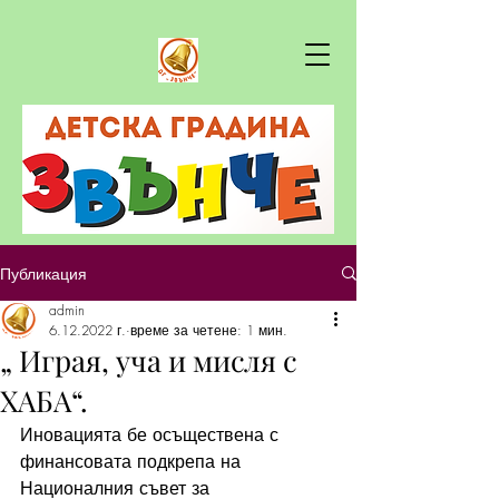
Публикация
admin
6.12.2022 г.
време за четене: 1 мин.
„ Играя, уча и мисля с
ХАБА“.
Иновацията бе осъществена с 
финансовата подкрепа на 
Националния съвет за 