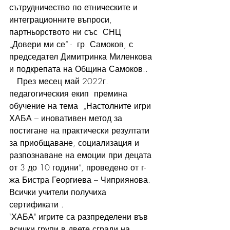
сътрудничество по етническите и 
интеграционните въпроси, 
партньорството ни със  СНЦ 
„Довери ми се“ -  гр. Самоков, с 
председател Димитринка Миленкова 
и подкрепата на Община Самоков.. 
   През месец май 2022г. 
педагогическия екип  премина 
обучение на тема  „Настолните игри 
ХАБА – иновативен метод за 
постигане на практически резултати 
за приобщаване, социализация и 
разпознаване на емоции при децата 
от 3 до 10 години“, проведено от г-
жа Бистра Георгиева – Чиприянова. 
Всички учители получиха 
сертификати .
"ХАБА" игрите са разпределени във 
всички групи в двете сгради на 