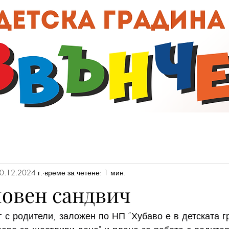
00:0
0.12.2024 г.
време за четене: 1 мин.
ловен сандвич
 с родители, заложен по НП ”Хубаво е в детската гр