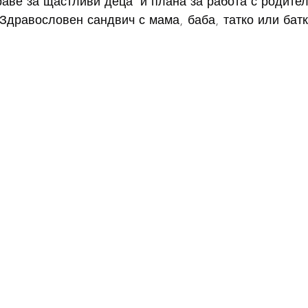
раве за щастливи деца" и плана за работа с родител
“Здравословен сандвич с мама, баба, татко или батк