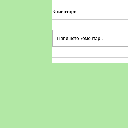
Коментари
Напишете коментар...
Тематичен ден по БДП