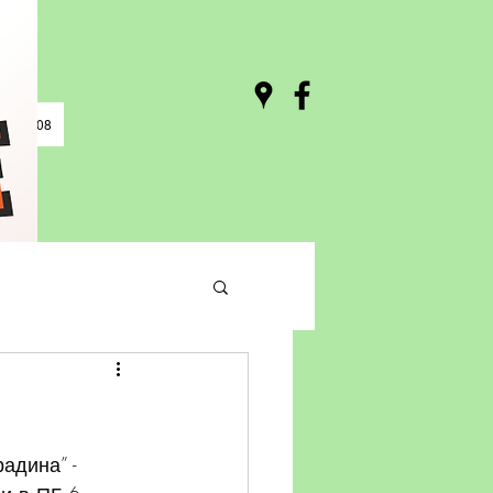
0 / 03:08
адина” - 