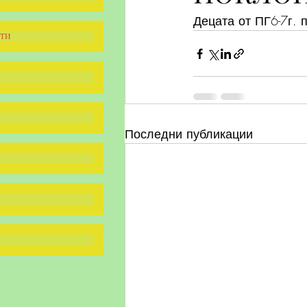
Децата от ПГ6-7г. 
ти
Последни публикации