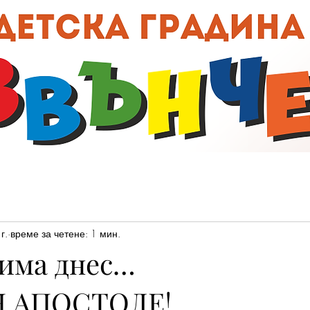
00:0
г.
време за четене: 1 мин.
 има днес…
,АПОСТОЛЕ!