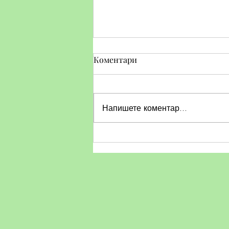
Коментари
Напишете коментар...
Тематичен ден по БДП