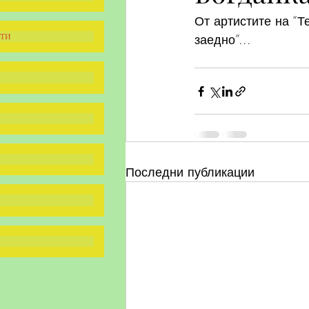
От артистите на “
ти
заедно”...
Последни публикации