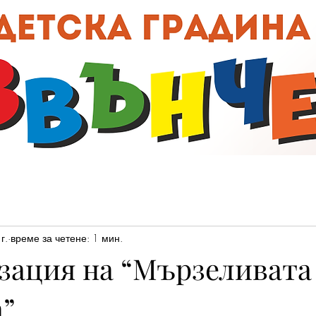
00:0
г.
време за четене: 1 мин.
зация на “Мързеливата
а”