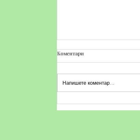
Коментари
Напишете коментар...
Тематичен ден по БДП