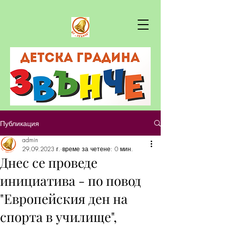
Публикация
admin
29.09.2023 г.
време за четене: 0 мин.
Днес се проведе
инициатива - по повод
"Европейския ден на
спорта в училище",