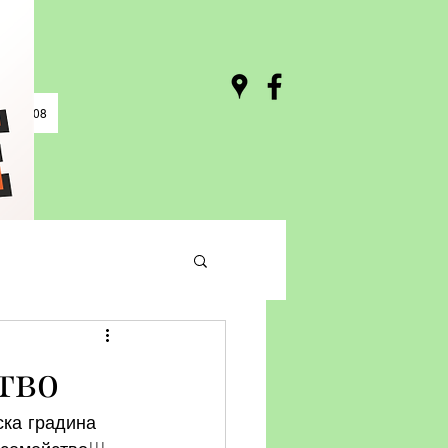
0 / 03:08
тво
ска градина 