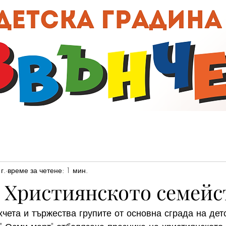
00:0
г.
време за четене: 1 мин.
а Християнското семейс
хчета и тържества групите от основна сграда на дет