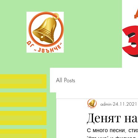
All Posts
admin
24.11.2021 
Денят н
С много песни, сти