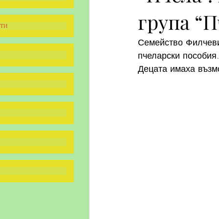
група “
ти
Семейство Филчеви
пчеларски пособия
Децата имаха възм