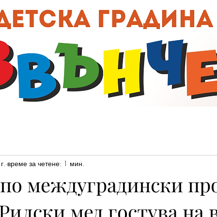
00:0
г.
време за четене: 1 мин.
 по междуградински пр
 Рилски мед гостува на 