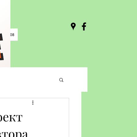
0 / 03:08
оект
втора