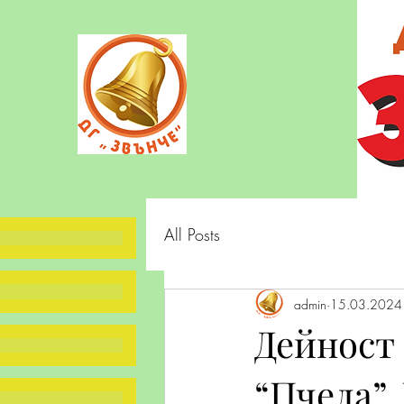
All Posts
admin
15.03.2024 
Дейност
“Пчела”.