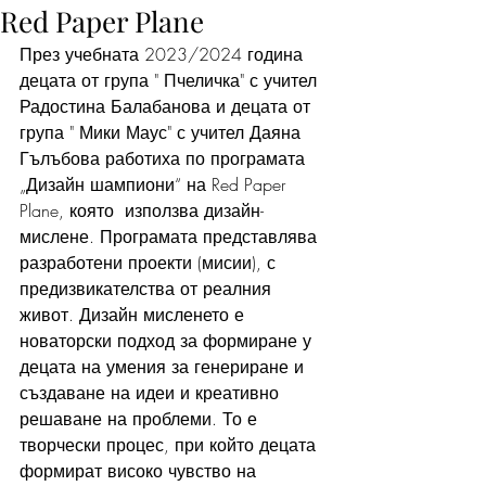
Red Paper Plane
През учебната 2023/2024 година 
децата от група " Пчеличка" с учител 
Радостина Балабанова и децата от 
група " Мики Маус" с учител Даяна 
Гълъбова работиха по програмата  
„Дизайн шампиони“ на Red Paper 
Plane, която  използва дизайн-
мислене. Програмата представлява 
разработени проекти (мисии), с 
предизвикателства от реалния 
живот. Дизайн мисленето е 
новаторски подход за формиране у 
децата на умения за генериране и 
създаване на идеи и креативно 
решаване на проблеми. То е 
творчески процес, при който децата 
формират високо чувство на 