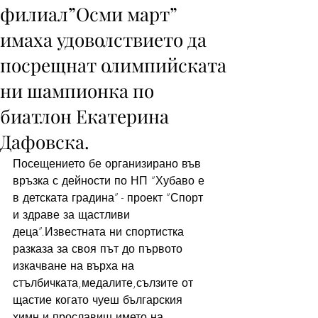
филиал”Осми март”
имаха удоволствието да
посрещнат олимпийската
ни шампионка по
биатлон Екатерина
Дафовска.
Посещението бе организирано във 
връзка с дейности по НП “Хубаво е 
в детската градина” - проект “Спорт 
и здраве за щастливи 
деца”.Известната ни спортистка 
разказа за своя път до първото 
изкачване на върха на 
стълбичката,медалите,сълзите от 
щастие когато чуеш българския 
химн и прославиш името на 