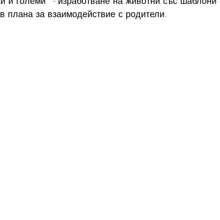
и и големи " - изработване на животни със шаблони 
в плана за взаимодействие с родители. 