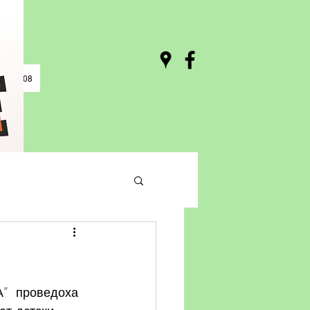
0 / 03:08
А”  проведоха 