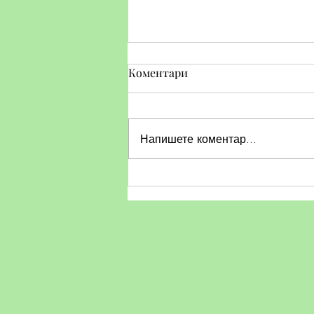
Коментари
Напишете коментар...
Тематичен ден по БДП