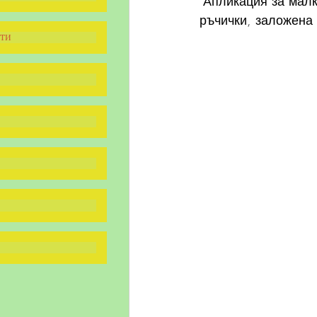
"Апликация за малк
ръчички, заложена 
ти