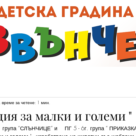
00:0
.
време за четене: 1 мин.
ия за малки и големи "
г. група “СЛЪНЧИЦЕ” и    ПГ 5 - 6г. група “ ПРИКАЗК