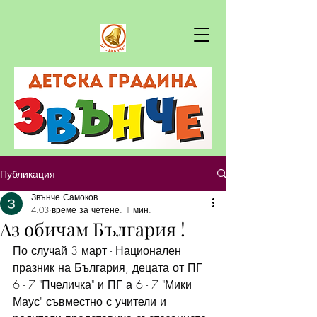
Публикация
Звънче Самоков
4.03
време за четене: 1 мин.
Аз обичам България !
По случай 3 март - Национален 
празник на България, децата от ПГ 
6 - 7 "Пчеличка" и ПГ а 6 - 7 "Мики 
Маус" съвместно с учители и 